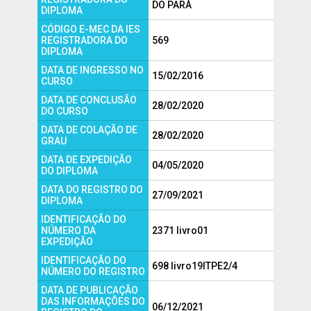
DO PARÁ
DIPLOMA
CÓDIGO E-MEC DA IES
REGISTRADORA DO
569
DIPLOMA
DATA DE INGRESSO NO
15/02/2016
CURSO
DATA DE CONCLUSÃO
28/02/2020
DO CURSO
DATA DE COLAÇÃO DE
28/02/2020
GRAU
DATA DE EXPEDIÇÃO
04/05/2020
DO DIPLOMA
DATA DO REGISTRO DO
27/09/2021
DIPLOMA
IDENTIFICAÇÃO DO
NÚMERO DA
2371 livro01
EXPEDIÇÃO
IDENTIFICAÇÃO DO
698 livro19ITPE2/4
NÚMERO DO REGISTRO
DATA DE PUBLICAÇÃO
DAS INFORMAÇÕES DO
06/12/2021