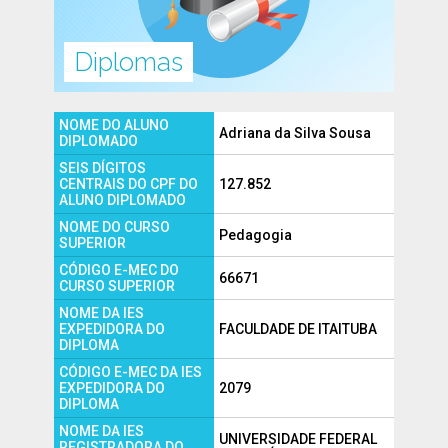
Diplomas
NOME DO ALUNO
Adriana da Silva Sousa
DIPLOMADO
SEIS DÍGITOS
CENTRAIS DO CPF DO
127.852
ALUNO DIPLOMADO
NOME DO CURSO
Pedagogia
SUPERIOR
CÓDIGO E-MEC DO
66671
CURSO SUPERIOR
NOME DA IES
EXPEDIDORA DO
FACULDADE DE ITAITUBA
DIPLOMA
CÓDIGO E-MEC DA IES
EXPEDIDORA DO
2079
DIPLOMA
NOME DA IES
UNIVERSIDADE FEDERAL
REGISTRADORA DO