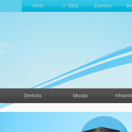
Início
Blog
Eventos
We
elo
to
Diretoria
Missão
Infraest