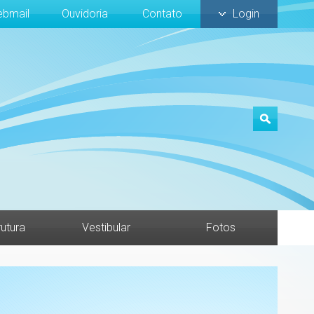
bmail
Ouvidoria
Contato
Login
rutura
Vestibular
Fotos