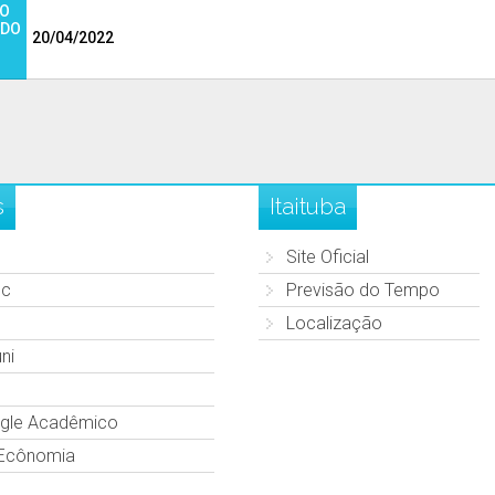
ÃO
 DO
20/04/2022
s
Itaituba
Site Oficial
c
Previsão do Tempo
Localização
ni
gle Acadêmico
 Ecônomia