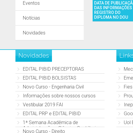
Eventos
DATA DE PUBLICAÇ
DAS INFORMAÇÕES
REGISTRO DO
DIPLOMA NO DOU
Notícias
Novidades
Novidades
Link
EDITAL PIBID PRECEPTORAS
Mec
EDITAL PIBID BOLSISTAS
Eme
Novo Curso - Engenharia Civil
Fies
Informações sobre nossos cursos
Prou
Vestibular 2019 FAI
Inep
EDITAL PRP e EDITAL PIBID
Goo
1ª Semana Acadêmica de
Uol
Administração e Ciências Contábeis
Novo Curso - Direito