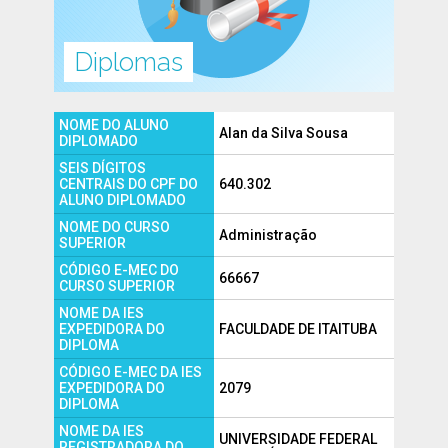
Diplomas
NOME DO ALUNO
Alan da Silva Sousa
DIPLOMADO
SEIS DÍGITOS
CENTRAIS DO CPF DO
640.302
ALUNO DIPLOMADO
NOME DO CURSO
Administração
SUPERIOR
CÓDIGO E-MEC DO
66667
CURSO SUPERIOR
NOME DA IES
EXPEDIDORA DO
FACULDADE DE ITAITUBA
DIPLOMA
CÓDIGO E-MEC DA IES
EXPEDIDORA DO
2079
DIPLOMA
NOME DA IES
UNIVERSIDADE FEDERAL
REGISTRADORA DO